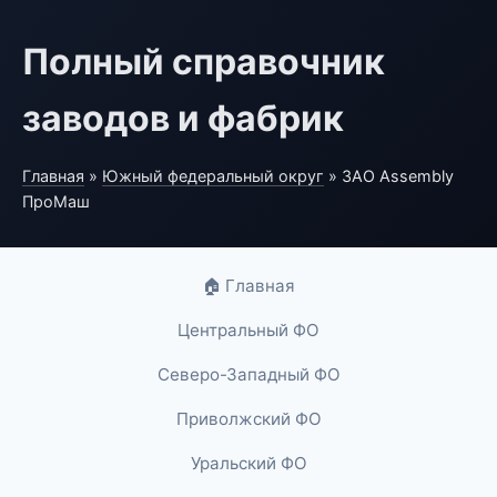
Полный справочник
заводов и фабрик
Главная
»
Южный федеральный округ
» ЗАО Assembly
ПроМаш
🏠 Главная
Центральный ФО
Северо-Западный ФО
Приволжский ФО
Уральский ФО