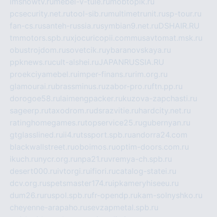
imshowtv.ru
mebel-v-tule.ru
mobtopik.ru
pcsecurity.net.ru
tool-sib.ru
multimetrunit.ru
sp-tour.ru
fan-cs.ru
santeh-russia.ru
symbian9.net.ru
DSHAIR.RU
tmmotors.spb.ru
xjocuricopii.com
musavtomat.msk.ru
obustrojdom.ru
sovetcik.ru
ybaranovskaya.ru
ppknews.ru
cult-alshei.ru
JAPANRUSSIA.RU
proekciyamebel.ru
imper-finans.ru
rim.org.ru
glamourai.ru
brassminus.ru
zabor-pro.ru
ftn.pp.ru
dorogoe58.ru
laimengpacker.ru
kuzova-zapchasti.ru
sageerp.ru
taxodrom.ru
dsrazvitie.ru
hardcity.net.ru
ratinghomegames.ru
topservice25.ru
gubernyan.ru
gtglasslined.ru
ii4.ru
tssport.spb.ru
andorra24.com
blackwallstreet.ru
oboimos.ru
optim-doors.com.ru
ikuch.ru
nycr.org.ru
npa21.ru
vremya-ch.spb.ru
desert000.ru
ivtorgi.ru
ifiori.ru
catalog-statei.ru
dcv.org.ru
spetsmaster174.ru
ipkameryhiseeu.ru
dum26.ru
ruspol.spb.ru
fr-opendp.ru
kam-solnyshko.ru
cheyenne-arapaho.ru
sevzapmetal.spb.ru