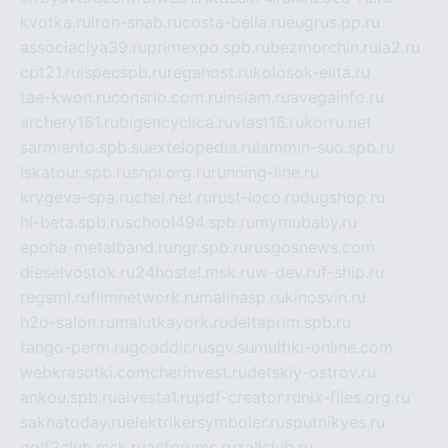
kvotka.ru
iron-snab.ru
costa-bella.ru
eugrus.pp.ru
associaciya39.ru
primexpo.spb.ru
bezmorchin.ru
ia2.ru
cpt21.ru
ispecspb.ru
regahost.ru
kolosok-elita.ru
tae-kwon.ru
consrio.com.ru
insiam.ru
avegainfo.ru
archery161.ru
bigencyclica.ru
vlast16.ru
korru.net
sarmiento.spb.su
extelopedia.ru
lammin-suo.spb.ru
iskatour.spb.ru
snpi.org.ru
running-line.ru
krygeva-spa.ru
chel.net.ru
rust-loco.ru
dugshop.ru
hl-beta.spb.ru
school494.spb.ru
mymubaby.ru
epoha-metalband.ru
ngr.spb.ru
rusgosnews.com
dieselvostok.ru
24hostel.msk.ru
w-dev.ru
f-ship.ru
regsmi.ru
filmnetwork.ru
malinasp.ru
kinosvin.ru
h2o-salon.ru
malutkayork.ru
deltaprim.spb.ru
tango-perm.ru
gooddir.ru
sgv.su
multiki-online.com
webkrasotki.com
cherinvest.ru
detskiy-ostrov.ru
ankou.spb.ru
alvesta1.ru
pdf-creator.ru
nix-files.org.ru
sakhatoday.ru
elektrikersymboler.ru
sputnikyes.ru
golf2club.msk.ru
aeforums.ru
zallclub.ru