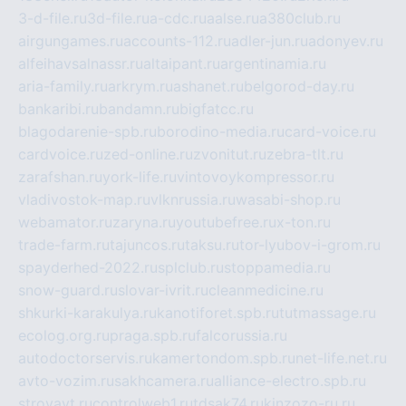
3-d-file.ru
3d-file.ru
a-cdc.ru
aalse.ru
a380club.ru
airgungames.ru
accounts-112.ru
adler-jun.ru
adonyev.ru
alfeihavsalnassr.ru
altaipant.ru
argentinamia.ru
aria-family.ru
arkrym.ru
ashanet.ru
belgorod-day.ru
bankaribi.ru
bandamn.ru
bigfatcc.ru
blagodarenie-spb.ru
borodino-media.ru
card-voice.ru
cardvoice.ru
zed-online.ru
zvonitut.ru
zebra-tlt.ru
zarafshan.ru
york-life.ru
vintovoykompressor.ru
vladivostok-map.ru
vlknrussia.ru
wasabi-shop.ru
webamator.ru
zaryna.ru
youtubefree.ru
x-ton.ru
trade-farm.ru
tajuncos.ru
taksu.ru
tor-lyubov-i-grom.ru
spayderhed-2022.ru
splclub.ru
stoppamedia.ru
snow-guard.ru
slovar-ivrit.ru
cleanmedicine.ru
shkurki-karakulya.ru
kanotiforet.spb.ru
tutmassage.ru
ecolog.org.ru
praga.spb.ru
falcorussia.ru
autodoctorservis.ru
kamertondom.spb.ru
net-life.net.ru
avto-vozim.ru
sakhcamera.ru
alliance-electro.spb.ru
stroyavt.ru
controlweb1.ru
tdsak74.ru
kinzozo-ru.ru