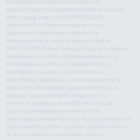
ted-lapidus.spb.ru
parasite-eliminator.ru
sigma-complete.ru
modernworld.ru
dama-moda.ru
eholot-group.ru
sk-nvkz.ru
DRONGOLD.RU
democratia2.ru
i-farmer.ru
mass-sport.org
jablonex.spb.ru
bookmess.ru
linkword.ru
refineua.com.ru
cs-spec.net.ru
altay-mebel.ru
DNK-THEATRE.RU
mechaniks.spb.ru
ipcamtechage.ru
skosta.ru
a-sun.ru
stroy-ldsp.ru
snowlands.org.ru
childrensshoes.ru
mrlizzy.ru
mebelsofiakrd.ru
bulizhenko.ru
rumantick.net.ru
mtszerno.ru
daily-fishing.ru
glushiteli-v-spb.ru
megasat.org.ru
localization.net.ru
flyingfish.pp.ru
ds5teremok.ru
aclib.spb.ru
komissionka30.ru
mag-profit.ru
icentre-74.ru
leasing-nsk.ru
hd39.ru
rcd.com.ru
bioprot.ru
deltaextreme.ru
mirkotlov07.ru
mycrossway.ru
temamedia.ru
art-fusing.ru
cbslefort.ru
sunroadwatch.ru
citroen-yaroslavl.ru
ratnews.msk.ru
sk-if.ru
joomlamoduli.ru
academic-work.ru