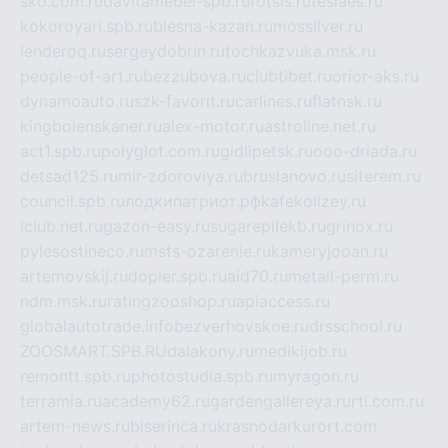
sko.com.ru
davitamebel-spb.ru
fotsis.ru
tesiaes.ru
kokoroyari.spb.ru
blesna-kazan.ru
mossilver.ru
lenderoq.ru
sergeydobrin.ru
tochkazvuka.msk.ru
people-of-art.ru
bezzubova.ru
clubtibet.ru
orior-aks.ru
dynamoauto.ru
szk-favorit.ru
carlines.ru
flatnsk.ru
kingbolenskaner.ru
alex-motor.ru
astroline.net.ru
act1.spb.ru
polyglot.com.ru
gidlipetsk.ru
ooo-driada.ru
detsad125.ru
mir-zdoroviya.ru
bruslanovo.ru
siterem.ru
council.spb.ru
лодкипатриот.рф
kafekolizey.ru
iclub.net.ru
gazon-easy.ru
sugarepilekb.ru
grinox.ru
pylesostineco.ru
msts-ozarenie.ru
kameryjooan.ru
artemovskij.ru
dopler.spb.ru
aid70.ru
metall-perm.ru
ndm.msk.ru
ratingzooshop.ru
apiaccess.ru
globalautotrade.info
bezverhovskoe.ru
drsschool.ru
ZOOSMART.SPB.RU
dalakony.ru
medikijob.ru
remontt.spb.ru
photostudia.spb.ru
myragon.ru
terramia.ru
academy62.ru
gardengallereya.ru
rti.com.ru
artem-news.ru
biserinca.ru
krasnodarkurort.com