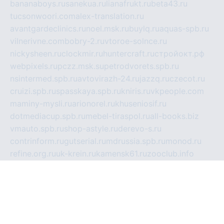
bananaboys.ru
sanekua.ru
lianafrukt.ru
beta43.ru
tucsonwoori.com
alex-translation.ru
avantgardeclinics.ru
noel.msk.ru
buylq.ru
aquas-spb.ru
vilnerivne.com
bobry-2.ru
vtoroe-solnce.ru
nickysheen.ru
clockmir.ru
huntercraft.ru
стройокт.рф
webpixels.ru
pczz.msk.su
petrodvorets.spb.ru
nsintermed.spb.ru
avtovirazh-24.ru
jazzq.ru
czecot.ru
cruizi.spb.ru
spasskaya.spb.ru
kniris.ru
vkpeople.com
maminy-mysli.ru
arionorel.ru
khuseniosif.ru
dotmediacup.spb.ru
mebel-tiraspol.ru
all-books.biz
vmauto.spb.ru
shop-astyle.ru
derevo-s.ru
contrinform.ru
gutserial.ru
mdrussia.spb.ru
monod.ru
refine.org.ru
uk-krein.ru
kamensk61.ru
zooclub.info
filonov.org.ru
технокамск.рф
ra-spectr.ru
ooodriada.ru
promelmash.spb.ru
ixtys.spb.ru
fccity.ru
glamourstudio.spb.ru
kola-nature.org
spbmaster.spb.ru
musicoutlet.ru
china.msk.ru
bulldog.su
grimm-online.ru
outlander.net.ru
maga.spb.ru
anime-sell.ru
keseloy.ru