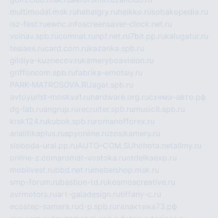
multimodal.msk.ru
habaigry.ru
haikko.ru
sobakopedia.ru
isz-fest.ru
ewnc.info
screensaver-clock.net.ru
volnav.spb.ru
comnat.ru
npf.net.ru
7bit.pp.ru
kalugatur.ru
tesiaes.ru
card.com.ru
kazanka.spb.ru
gildiya-kuznecov.ru
kameryboavision.ru
griffoncom.spb.ru
fabrika-emotsiy.ru
PARK-MATROSOVA.RU
agat.spb.ru
avtoyurist-moskva1.ru
hardware.org.ru
схема-авто.рф
dg-lab.ru
angrup.ru
recruiter.spb.ru
music8.spb.ru
krsk124.ru
kubok.spb.ru
romanofforex.ru
analitikaplus.ru
spyonline.ru
zosikamery.ru
sloboda-ural.pp.ru
AUTO-COM.SU
hohota.net
alimy.ru
online-z.com
aromat-vostoka.ru
otdelkaexp.ru
mobilvest.ru
bbd.net.ru
mebelshop.msk.ru
smp-forum.ru
bastion-td.ru
kosmoscreative.ru
avrmotors.ru
art-galadesign.ru
tiffany-c.ru
ecostep-samara.ru
d-p.spb.ru
галактика73.рф