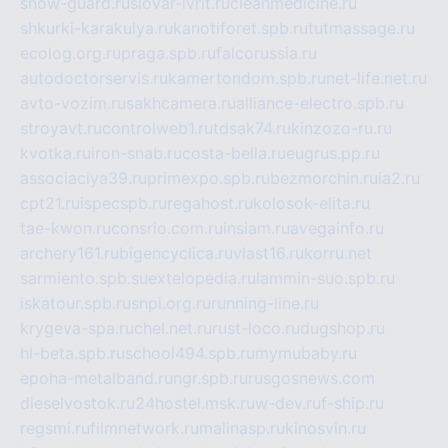
snow-guard.ru
slovar-ivrit.ru
cleanmedicine.ru
shkurki-karakulya.ru
kanotiforet.spb.ru
tutmassage.ru
ecolog.org.ru
praga.spb.ru
falcorussia.ru
autodoctorservis.ru
kamertondom.spb.ru
net-life.net.ru
avto-vozim.ru
sakhcamera.ru
alliance-electro.spb.ru
stroyavt.ru
controlweb1.ru
tdsak74.ru
kinzozo-ru.ru
kvotka.ru
iron-snab.ru
costa-bella.ru
eugrus.pp.ru
associaciya39.ru
primexpo.spb.ru
bezmorchin.ru
ia2.ru
cpt21.ru
ispecspb.ru
regahost.ru
kolosok-elita.ru
tae-kwon.ru
consrio.com.ru
insiam.ru
avegainfo.ru
archery161.ru
bigencyclica.ru
vlast16.ru
korru.net
sarmiento.spb.su
extelopedia.ru
lammin-suo.spb.ru
iskatour.spb.ru
snpi.org.ru
running-line.ru
krygeva-spa.ru
chel.net.ru
rust-loco.ru
dugshop.ru
hl-beta.spb.ru
school494.spb.ru
mymubaby.ru
epoha-metalband.ru
ngr.spb.ru
rusgosnews.com
dieselvostok.ru
24hostel.msk.ru
w-dev.ru
f-ship.ru
regsmi.ru
filmnetwork.ru
malinasp.ru
kinosvin.ru