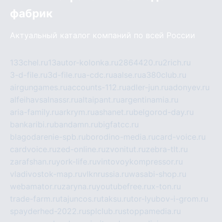
фабрик
Актуальный каталог компаний по всей России
133chel.ru
13autor-kolonka.ru
2864420.ru
2rich.ru
3-d-file.ru
3d-file.ru
a-cdc.ru
aalse.ru
a380club.ru
airgungames.ru
accounts-112.ru
adler-jun.ru
adonyev.ru
alfeihavsalnassr.ru
altaipant.ru
argentinamia.ru
aria-family.ru
arkrym.ru
ashanet.ru
belgorod-day.ru
bankaribi.ru
bandamn.ru
bigfatcc.ru
blagodarenie-spb.ru
borodino-media.ru
card-voice.ru
cardvoice.ru
zed-online.ru
zvonitut.ru
zebra-tlt.ru
zarafshan.ru
york-life.ru
vintovoykompressor.ru
vladivostok-map.ru
vlknrussia.ru
wasabi-shop.ru
webamator.ru
zaryna.ru
youtubefree.ru
x-ton.ru
trade-farm.ru
tajuncos.ru
taksu.ru
tor-lyubov-i-grom.ru
spayderhed-2022.ru
splclub.ru
stoppamedia.ru