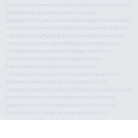
filonov.org.ru
технокамск.рф
ra-spectr.ru
ooodriada.ru
promelmash.spb.ru
ixtys.spb.ru
fccity.ru
glamourstudio.spb.ru
kola-nature.org
spbmaster.spb.ru
musicoutlet.ru
china.msk.ru
bulldog.su
grimm-online.ru
outlander.net.ru
maga.spb.ru
anime-sell.ru
keseloy.ru
газприборсервис.рф
karmin.spb.ru
shekswood.ru
tischlermebel.ru
automall66.ru
mag-vladimir.ru
yardbar.ru
kiwitour.spb.ru
indesign.com.ru
freestylemebel.ru
bany-samara.ru
rsei.ru
naidisvoyput.ru
mgsn-invest.ru
ipkamerasannce.ru
alicante-house.ru
ibelka74.ru
cozyhouse.info
vlkargalev-studio.ru
700mb.ru
figura-ufa.ru
alina-live.ru
belarusiannews.ru
womenknow.ru
dos-vniimk.ru
sega.net.ru
dv.net.ru
phenomenonsofhistory.com
telesputnik.net.ru
wall.pp.ru
pylesosroidmi.ru
gtc-clan.ru
cligs.ru
bibikazap.ru
popova.org.ru
netwhistler.spb.ru
bellvil.ru
bonzon.ru
iss-vladik.ru
defiparis.net.ru
las-gryzas.ru
amku.ru