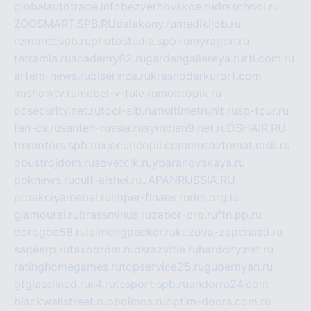
globalautotrade.info
bezverhovskoe.ru
drsschool.ru
ZOOSMART.SPB.RU
dalakony.ru
medikijob.ru
remontt.spb.ru
photostudia.spb.ru
myragon.ru
terramia.ru
academy62.ru
gardengallereya.ru
rti.com.ru
artem-news.ru
biserinca.ru
krasnodarkurort.com
imshowtv.ru
mebel-v-tule.ru
mobtopik.ru
pcsecurity.net.ru
tool-sib.ru
multimetrunit.ru
sp-tour.ru
fan-cs.ru
santeh-russia.ru
symbian9.net.ru
DSHAIR.RU
tmmotors.spb.ru
xjocuricopii.com
musavtomat.msk.ru
obustrojdom.ru
sovetcik.ru
ybaranovskaya.ru
ppknews.ru
cult-alshei.ru
JAPANRUSSIA.RU
proekciyamebel.ru
imper-finans.ru
rim.org.ru
glamourai.ru
brassminus.ru
zabor-pro.ru
ftn.pp.ru
dorogoe58.ru
laimengpacker.ru
kuzova-zapchasti.ru
sageerp.ru
taxodrom.ru
dsrazvitie.ru
hardcity.net.ru
ratinghomegames.ru
topservice25.ru
gubernyan.ru
gtglasslined.ru
ii4.ru
tssport.spb.ru
andorra24.com
blackwallstreet.ru
oboimos.ru
optim-doors.com.ru