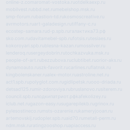
online-z.com
aromat-vostoka.ru
otdelkaexp.ru
mobilvest.ru
bbd.net.ru
mebelshop.msk.ru
smp-forum.ru
bastion-td.ru
kosmoscreative.ru
avrmotors.ru
art-galadesign.ru
tiffany-c.ru
ecostep-samara.ru
d-p.spb.ru
галактика73.рф
sko.com.ru
davitamebel-spb.ru
fotsis.ru
tesiaes.ru
kokoroyari.spb.ru
blesna-kazan.ru
mossilver.ru
lenderoq.ru
sergeydobrin.ru
tochkazvuka.msk.ru
people-of-art.ru
bezzubova.ru
clubtibet.ru
orior-aks.ru
dynamoauto.ru
szk-favorit.ru
carlines.ru
flatnsk.ru
kingbolenskaner.ru
alex-motor.ru
astroline.net.ru
act1.spb.ru
polyglot.com.ru
gidlipetsk.ru
ooo-driada.ru
detsad125.ru
mir-zdoroviya.ru
bruslanovo.ru
siterem.ru
council.spb.ru
лодкипатриот.рф
kafekolizey.ru
iclub.net.ru
gazon-easy.ru
sugarepilekb.ru
grinox.ru
pylesostineco.ru
msts-ozarenie.ru
kameryjooan.ru
artemovskij.ru
dopler.spb.ru
aid70.ru
metall-perm.ru
ndm.msk.ru
ratingzooshop.ru
apiaccess.ru