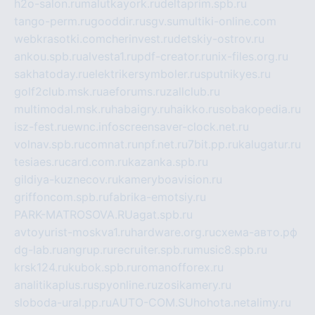
h2o-salon.ru
malutkayork.ru
deltaprim.spb.ru
tango-perm.ru
gooddir.ru
sgv.su
multiki-online.com
webkrasotki.com
cherinvest.ru
detskiy-ostrov.ru
ankou.spb.ru
alvesta1.ru
pdf-creator.ru
nix-files.org.ru
sakhatoday.ru
elektrikersymboler.ru
sputnikyes.ru
golf2club.msk.ru
aeforums.ru
zallclub.ru
multimodal.msk.ru
habaigry.ru
haikko.ru
sobakopedia.ru
isz-fest.ru
ewnc.info
screensaver-clock.net.ru
volnav.spb.ru
comnat.ru
npf.net.ru
7bit.pp.ru
kalugatur.ru
tesiaes.ru
card.com.ru
kazanka.spb.ru
gildiya-kuznecov.ru
kameryboavision.ru
griffoncom.spb.ru
fabrika-emotsiy.ru
PARK-MATROSOVA.RU
agat.spb.ru
avtoyurist-moskva1.ru
hardware.org.ru
схема-авто.рф
dg-lab.ru
angrup.ru
recruiter.spb.ru
music8.spb.ru
krsk124.ru
kubok.spb.ru
romanofforex.ru
analitikaplus.ru
spyonline.ru
zosikamery.ru
sloboda-ural.pp.ru
AUTO-COM.SU
hohota.net
alimy.ru