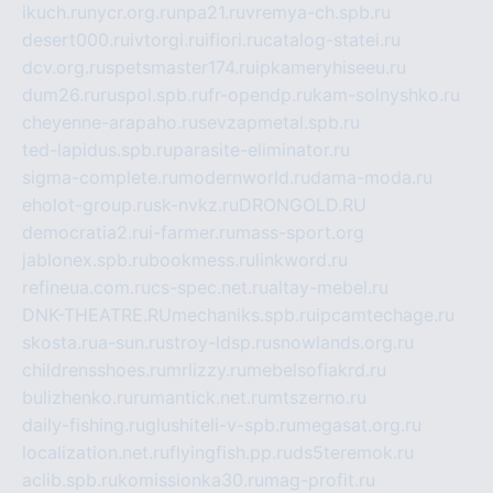
ikuch.ru
nycr.org.ru
npa21.ru
vremya-ch.spb.ru
desert000.ru
ivtorgi.ru
ifiori.ru
catalog-statei.ru
dcv.org.ru
spetsmaster174.ru
ipkameryhiseeu.ru
dum26.ru
ruspol.spb.ru
fr-opendp.ru
kam-solnyshko.ru
cheyenne-arapaho.ru
sevzapmetal.spb.ru
ted-lapidus.spb.ru
parasite-eliminator.ru
sigma-complete.ru
modernworld.ru
dama-moda.ru
eholot-group.ru
sk-nvkz.ru
DRONGOLD.RU
democratia2.ru
i-farmer.ru
mass-sport.org
jablonex.spb.ru
bookmess.ru
linkword.ru
refineua.com.ru
cs-spec.net.ru
altay-mebel.ru
DNK-THEATRE.RU
mechaniks.spb.ru
ipcamtechage.ru
skosta.ru
a-sun.ru
stroy-ldsp.ru
snowlands.org.ru
childrensshoes.ru
mrlizzy.ru
mebelsofiakrd.ru
bulizhenko.ru
rumantick.net.ru
mtszerno.ru
daily-fishing.ru
glushiteli-v-spb.ru
megasat.org.ru
localization.net.ru
flyingfish.pp.ru
ds5teremok.ru
aclib.spb.ru
komissionka30.ru
mag-profit.ru