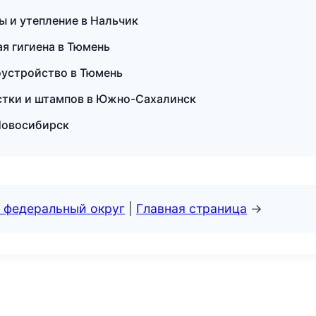
ы и утепление в Нальчик
ая гигиена в Тюмень
оустройство в Тюмень
астки и штампов в Южно-Сахалинск
 Новосибирск
 федеральный округ
|
Главная страница
→