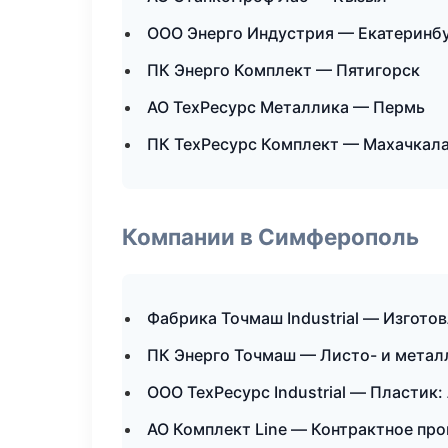
ООО Энерго Индустрия — Екатеринб
ПК Энерго Комплект — Пятигорск
АО ТехРесурс Металлика — Пермь
ПК ТехРесурс Комплект — Махачкал
Компании в Симферополь
Фабрика Точмаш Industrial — Изгото
ПК Энерго Точмаш — Листо- и мета
ООО ТехРесурс Industrial — Пластик:
АО Комплект Line — Контрактное пр