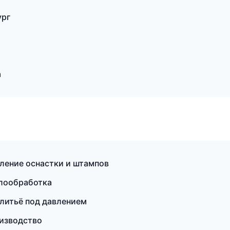
ург
а
вление оснастки и штампов
ллообработка
 литьё под давлением
оизводство