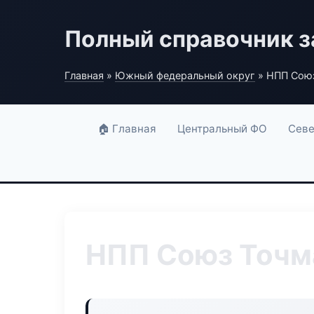
Полный справочник з
Главная
»
Южный федеральный округ
» НПП Сою
🏠 Главная
Центральный ФО
Севе
НПП Союз Точ