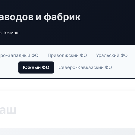
аводов и фабрик
з Точмаш
ро-Западный ФО
Приволжский ФО
Уральский ФО
Южный ФО
Северо-Кавказский ФО
маш